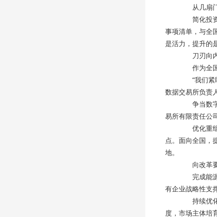
从几扇门到
简化投资审
事项清单，与全国
是活力，提升的
刀刃向内，
作为全国第
“我们紧盯
数据交易所负责
争当数字经
易所有限责任公
优化重组以
点。面向全国，
地。
向改革要活
完成能源集
有企业战略性支
持续优化民
度，市场主体培