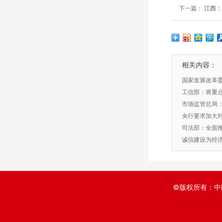
下一篇：
江西：
相关内容：
​国家发展改革
信息报告标准(2
工信部：将重
企业款项
市场监管总局：
监管
央行要求加大
司法部：全面推
制度建设
诚信建设为经
©版权所有：中