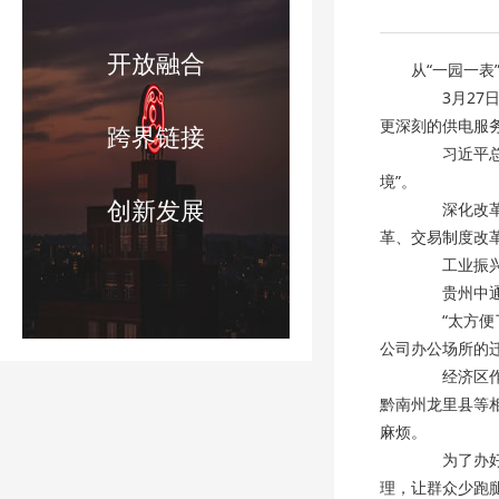
开放融合
从“一园一表
3月27日
更深刻的供电服
跨界链接
习近平总书
境”。
创新发展
深化改革扩
革、交易制度改
工业振兴、
贵州中通物
“太方便了
公司办公场所的
经济区作为
黔南州龙里县等
麻烦。
为了办好这
理，让群众少跑