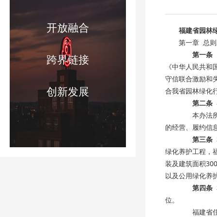
开放融合
福建省园林
第一章 总则
第一条
跨界链接
《中华人民共和
守信联合激励和
创新发展
合我省园林绿化
第二条
本办法所称
的经营、履约信
第三条
绿化养护工程，
装及建筑面积3
以及公用绿化养
第四条
位。
福建省住房