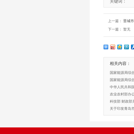
关键词：
上一篇：
晋城市
下一篇： 暂无
相关内容：
国家能源局综合
理和信用工作
国家能源局综
源局全面推行
中华人民共和
意见的公告
细则
农业农村部办
设规范十条的
科技部 财政部
引导基金创业
关于印发青岛