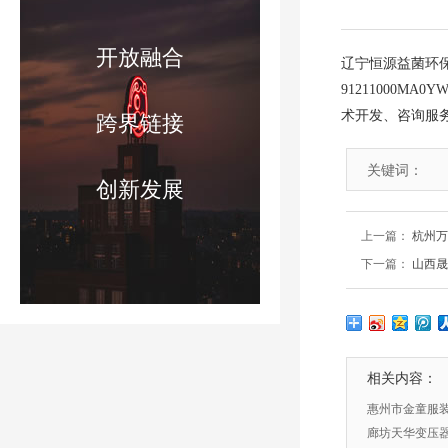
开放融合
辽宁恒源益菌环保
91211000M
术开发、咨询服
跨界链接
关键词：
创新发展
上一篇：
杭州万
下一篇：
山西晟
相关内容：
惠州市金童服
廊坊天华变压