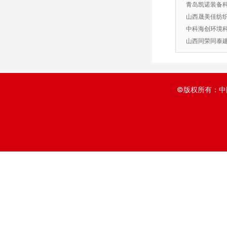
青岛凯诺装备
山西晟美佳纺
中科海创环境
山西同荣同泰
©版权所有：中