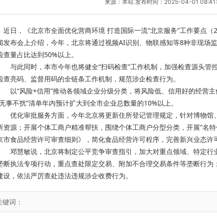
来源：本站 发布时间：2025-04-01 08:41
近日，《北京市全面优化营商环境 打造国际一流“北京服务”工作要点（2
闻发布会上介绍，今年，北京将通过视频AI识别、物联感知等8种非现场监
检查量占比达到50%以上。
与此同时，本市今年也将健全“扫码检查”工作机制，加强检查源头管控
检查亮码、监督用码的全链条工作机制，规范涉企检查行为。
以“风险+信用”推动各领域企业分级分类，将风险低、信用好的经营主体
“无事不扰”清单年内预计扩大到全市企业总数量的10%以上。
优化审批服务方面，今年北京将更新住所登记管理规定，针对博物馆、
所资源；开展个体工商户精准帮扶，围绕个体工商户分型分类，开展“名特
京市食品经营许可审查细则》，简化食品经营许可程序，完善新兴业态许
邓慧敏说，北京将制定公平竞争审查指引，加大对重点领域、特定行业
垄断执法专项行动，重点查处限定交易、附加不合理交易条件等垄断行为
建设，依法严厉查处违法违规涉企收费行为。
关键词：