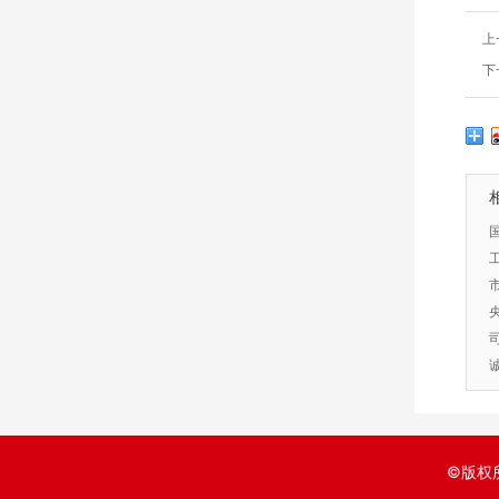
上
下
©版权