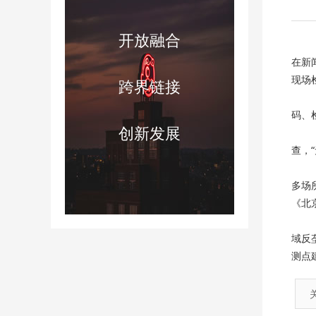
开放融合
在新
现场
跨界链接
码、
创新发展
查，
多场
《北
域反
测点