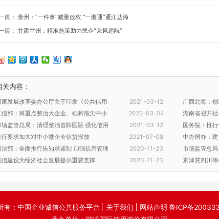
一篇：
贵州：“一件事”减量放权 “一港通”通江达海
一篇：
甘肃兰州：精准施策助力民企“乘风远航”
相关内容：
​国家发展改革委办公厅关于印发《公共信用
2021-03-12
广西北海：创
信息报告标准(2021年版)》的通知
工信部：将重点整治大企业、机构拖欠中小
2022-03-04
环境
湖南省召开社
企业款项
市场监管总局：清理整治冒牌医院 强化信用
2021-03-12
会议
国务院：推行
监管
央行要求加大对中小微企业信贷投放
2021-07-08
式
中办国办：建
司法部：全面推行告知承诺制 加强信用管理
2020-11-23
档案
市场监管总局
制度建设
诚信建设为经济社会发展提供重要支撑
2020-11-23
监管
京津冀四川等
所有：中国企业诚信公共服务平台 |
关于我们
|
网站声明
鲁ICP备20033