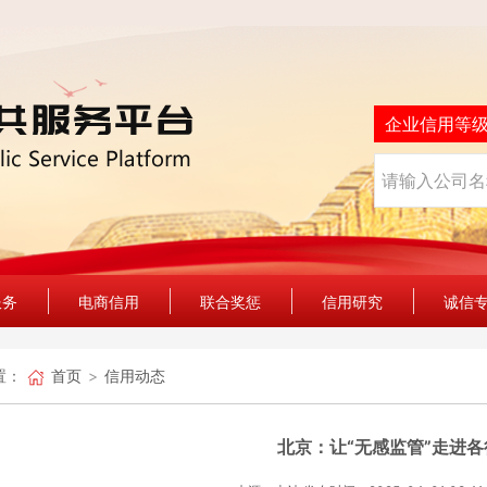
企业信用等
服务
电商信用
联合奖惩
信用研究
诚信
置：
首页
信用动态
北京：让“无感监管”走进