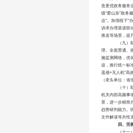
造更优政务服务业
级“爱山东”政务
达”。加强线下“
诉求办理渠道联动
推送等场景，提
（九）助力
理、全面贯通。
施监测网络，优
设，推行统一标
遥感+无人机”
（牵头单位：省
（十）助力
机关内部高频事
景，进一步精简
趋势研判能力。统
文件解读等共性
四、完
（十一）加