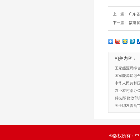
上一篇：
广东省
下一篇：
福建省
相关内容：
国家能源局综合
理和信用工作
国家能源局综
源局全面推行
中华人民共和
意见的公告
细则
农业农村部办
设规范十条的
科技部 财政部
引导基金创业
关于印发青岛
©版权所有：中