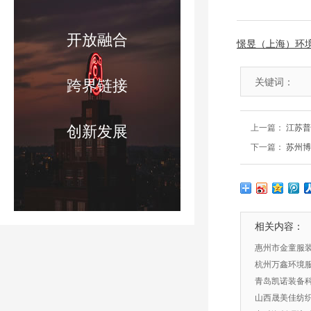
开放融合
憬昱（上海）环
关键词：
跨界链接
创新发展
上一篇：
江苏普
下一篇：
苏州博
相关内容：
惠州市金童服
杭州万鑫环境
青岛凯诺装备
山西晟美佳纺