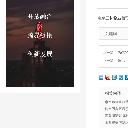
开放融合
南京三杯物业管
关键词：
跨界链接
创新发展
上一篇：
哈尔滨
下一篇： 暂无
相关内容：
惠州市金童服
杭州万鑫环境
青岛凯诺装备
山西晟美佳纺