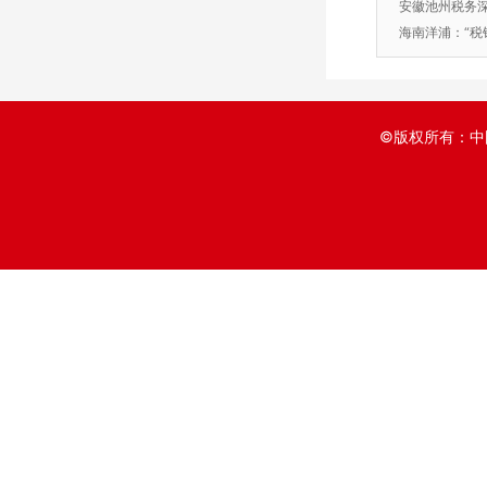
安徽池州税务深
把劲”
海南洋浦：“税
制
©版权所有：中