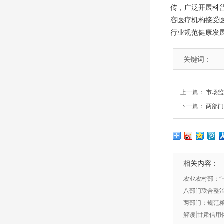
传，广泛开展科
容医疗机构接受
行业规范健康发
关键词：
上一篇：
市场监
下一篇：
两部门
相关内容：
农业农村部：“
量安全信用监
八部门联合整治
惩戒
两部门：规范
解读|甘肃信用