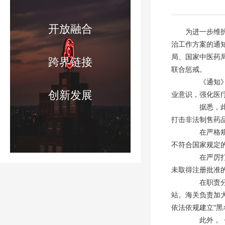
开放融合
为进一步维
治工作方案的通
局、国家中医药局
跨界链接
联合惩戒。
《通知》明
创新发展
业意识，强化医
据悉，此次
打击非法制售药
在严格规范
不符合国家规定
在严厉打击
未取得注册批准
在职责分工
站。海关负责加
依法依规建立“
此外，《通