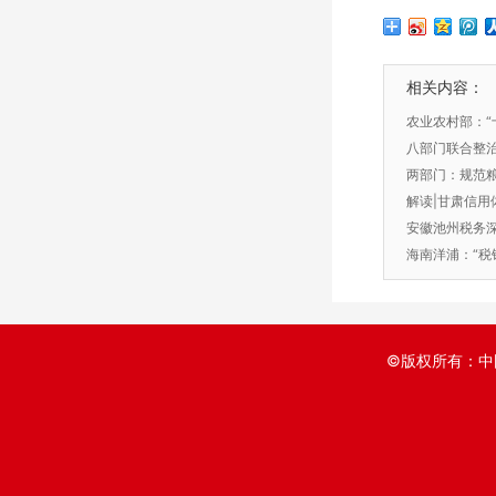
相关内容：
农业农村部：“
量安全信用监
八部门联合整治
惩戒
两部门：规范
解读|甘肃信用
安徽池州税务深
把劲”
海南洋浦：“税
制
©版权所有：中