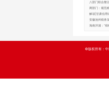
量安全信用监
八部门联合整治
惩戒
两部门：规范
解读|甘肃信用
安徽池州税务深
把劲”
海南洋浦：“税
制
©版权所有：中